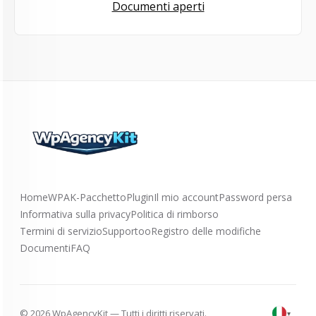
Documenti aperti
Home
WPAK-Pacchetto
Plugin
Il mio account
Password persa
Informativa sulla privacy
Politica di rimborso
Termini di servizio
Supportoo
Registro delle modifiche
Documenti
FAQ
© 2026 WpAgencyKit — Tutti i diritti riservati.
▾