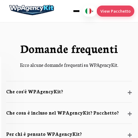
View Pacchetto
▾
Italiano
Domande frequenti
WPAK-Cookies
Ecco alcune domande frequenti su WPAgencyKit.
wpak-deploy2wp
WPAK-Condizioni del menu
Che cos'è WPAgencyKit?
wpak-seo
Translate
Che cosa è incluso nel WPAgencyKit? Pacchetto?
Per chi è pensato WPAgencyKit?