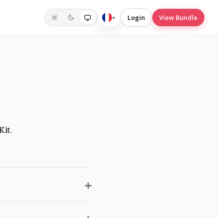
Login
View Bundle
▾
Français
it.