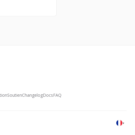
tion
Soutien
Changelog
Docs
FAQ
▾
Français