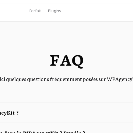
Forfait
Plugins
FAQ
ici quelques questions fréquemment posées sur WPAgencyK
cyKit ?
lus dans le WPAgencyKit ? Bundle ?