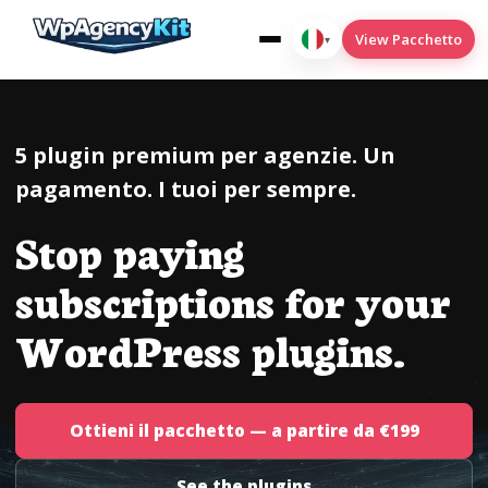
View Pacchetto
▾
Italiano
5 plugin premium per agenzie. Un
pagamento. I tuoi per sempre.
WPAK-Cookies
Stop paying
wpak-deploy2wp
subscriptions for your
WPAK-Condizioni del menu
WordPress plugins.
wpak-seo
Translate
Ottieni il pacchetto — a partire da €199
See the plugins