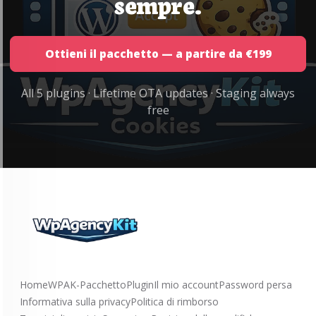
sempre.
Ottieni il pacchetto — a partire da €199
All 5 plugins · Lifetime OTA updates · Staging always
free
Home
WPAK-Pacchetto
Plugin
Il mio account
Password persa
Informativa sulla privacy
Politica di rimborso